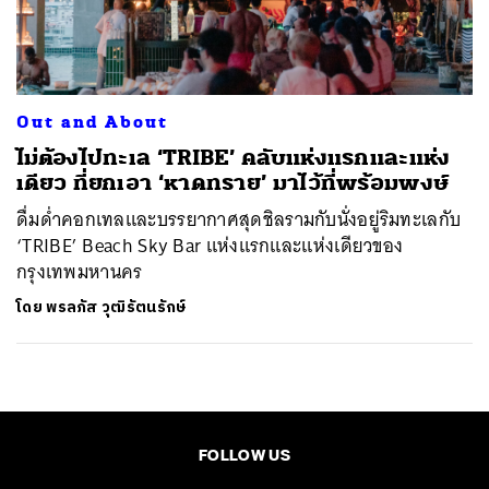
ค้นหา
SHARE
TWEET
LINE
EMAIL
Out and About
ไม่ต้องไปทะเล ‘TRIBE’ คลับแห่งแรกและแห่ง
เดียว ที่ยกเอา ‘หาดทราย’ มาไว้ที่พร้อมพงษ์
ดื่มด่ำคอกเทลและบรรยากาศสุดชิลรามกับนั่งอยู่ริมทะเลกับ
‘TRIBE’ Beach Sky Bar แห่งแรกและแห่งเดียวของ
กรุงเทพมหานคร
โดย
พรลภัส วุฒิรัตนรักษ์
FOLLOW US