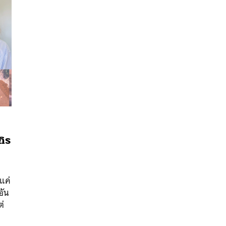
ถิร
นหา
แค่
SHARE
TWEET
LINE
EMAIL
อัน
ต่