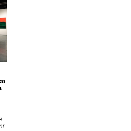
รม
ด
นหา
SHARE
TWEET
LINE
EMAIL
อง
้วก