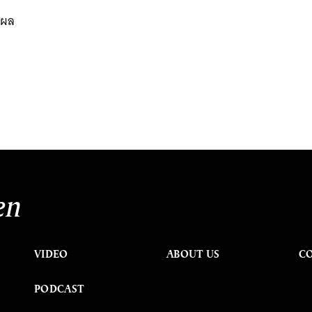
็นผล
ก
en
VIDEO
ABOUT US
C
PODCAST