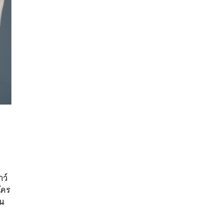
นหา
SHARE
TWEET
LINE
EMAIL
ว์
โคร
้น