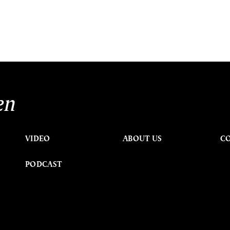
en
VIDEO
ABOUT US
C
PODCAST