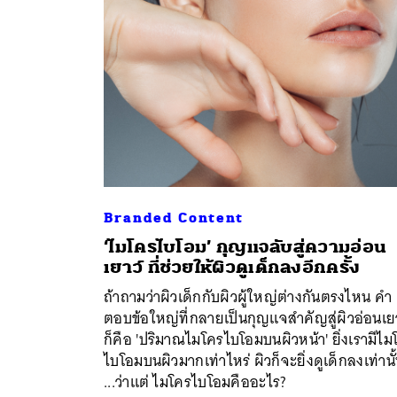
Branded Content
‘ไมโครไบโอม’ กุญแจลับสู่ความอ่อน
เยาว์ ที่ช่วยให้ผิวดูเด็กลงอีกครั้ง
ค้
ถ้าถามว่าผิวเด็กกับผิวผู้ใหญ่ต่างกันตรงไหน คำ
ตอบข้อใหญ่ที่กลายเป็นกุญแจสำคัญสู่ผิวอ่อนเยา
ก็คือ 'ปริมาณไมโครไบโอมบนผิวหน้า' ยิ่งเรามีไม
ไบโอมบนผิวมากเท่าไหร่ ผิวก็จะยิ่งดูเด็กลงเท่านั
...ว่าแต่ ไมโครไบโอมคืออะไร?