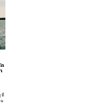
ัก
นา
นหา
SHARE
TWEET
LINE
EMAIL
ล
ค
ที่
อน