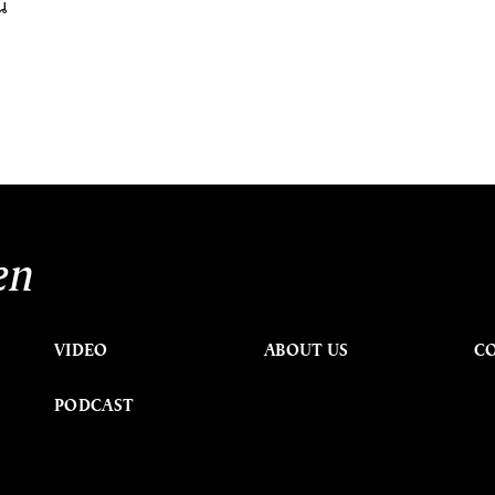
น
en
VIDEO
ABOUT US
C
PODCAST