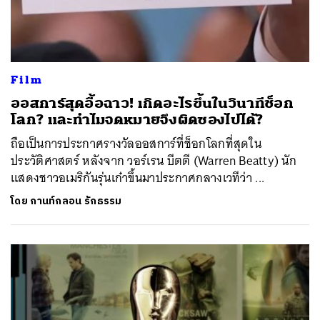
Film
ออสการ์สุดอื้อฉาว! เกิดอะไรขึ้นในวินาทีช็อก
โลก? และทำไมจดหมายจึงผิดซองไปได้?
ถือเป็นการประกาศรางวัลออสการ์ที่ช็อกโลกที่สุดใน
ประวัติศาสตร์ หลังจาก วอร์เรน บีตตี (Warren Beatty) นัก
แสดงชาวอเมริกันรุ่นเก๋าขึ้นมาประกาศกลางเวทีว่า ...
โดย
กานท์กลอน รักธรรม
ค้นหา
SHARE
TWEET
LINE
EMAIL