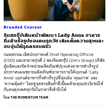
ค้นหา
Branded Content
SHARE
TWEET
LINE
EMAIL
จิมสกรุ๊ปเดินหน้าพัฒนา Lady Anna อาหาร
กึ่งสำเร็จรูปของคนทุกวัย เติมเต็มความสุขและ
อบอุ่นให้ทุกครอบครัว
กมลพรรณ เลิศประภาพงศ์ Chief Operating Officier
(COO) และทายาทรุ่นที่ 2 ของจิมสกรุ๊ป (Jim’s Group) บริษัท
ผู้ผลิตและจัดจำหน่ายผลิตภัณฑ์ปรุงแต่งอาหารสำเร็จรูป
ประกาศแผนขยายผลิตภัณฑ์อาหารภายใต้แบรนด์ ‘Lady
Anna’ แบรนด์อาหารกึ่งสำเร็จรูปที่มุ่งเน้น ‘คุณภาพ’ และ
‘ความคุ้มค่า’ โดยชูจุดขายสินค้าที่เปี่ยมด้วยคุณประโยชน์ให้
กับคนทุกเพศทุกวัยในราคาที่เข้าถึงได้
โดย
THE MOMENTUM TEAM