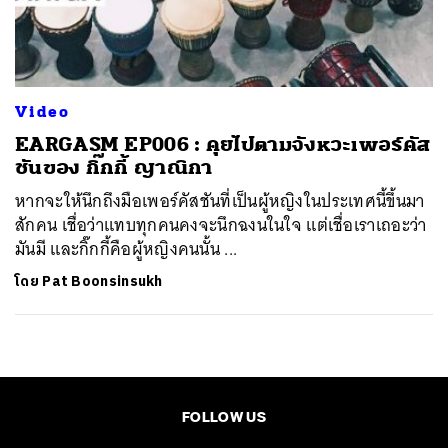
ค้นหา
SHARE
TWEET
LINE
EMAIL
Video
EARGASM EP006 : คุยไปตามจังหวะเพอร์คัส
ชันของ กิ๊กกี้ ญาณิกา
หากจะให้นึกถึงมือเพอร์คัสชันที่เป็นผู้หญิงในประเทศนี้ขึ้นมา
สักคน เชื่อว่าแทบทุกคนคงจะนึกฉงนในใจ แต่เชื่อเราเถอะว่า
มันมี และกิ๊กกี้คือผู้หญิงคนนั้น ...
โดย
Pat Boonsinsukh
FOLLOW US