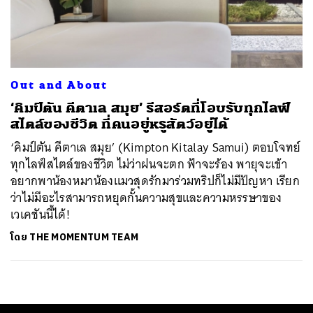
ค้นหา
SHARE
TWEET
LINE
EMAIL
Out and About
‘คิมป์ตัน คีตาเล สมุย’ รีสอร์ตที่โอบรับทุกไลฟ์
สไตล์ของชีวิต ที่คนอยู่หรูสัตว์อยู่ได้
‘คิมป์ตัน คีตาเล สมุย’ (Kimpton Kitalay Samui) ตอบโจทย์
ทุกไลฟ์สไตล์ของชีวิต ไม่ว่าฝนจะตก ฟ้าจะร้อง พายุจะเข้า
อยากพาน้องหมาน้องแมวสุดรักมาร่วมทริปก็ไม่มีปัญหา เรียก
ว่าไม่มีอะไรสามารถหยุดกั้นความสุขและความหรรษาของ
เวเคชันนี้ได้!
โดย
THE MOMENTUM TEAM