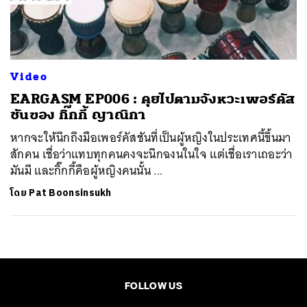
ค้นหา
SHARE
TWEET
LINE
EMAIL
Video
EARGASM EP006 : คุยไปตามจังหวะเพอร์คัส
ชันของ กิ๊กกี้ ญาณิกา
หากจะให้นึกถึงมือเพอร์คัสชันที่เป็นผู้หญิงในประเทศนี้ขึ้นมา
สักคน เชื่อว่าแทบทุกคนคงจะนึกฉงนในใจ แต่เชื่อเราเถอะว่า
มันมี และกิ๊กกี้คือผู้หญิงคนนั้น ...
โดย
Pat Boonsinsukh
FOLLOW US