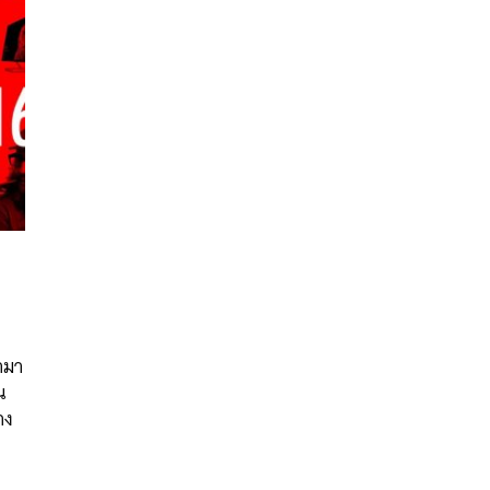
นหา
SHARE
TWEET
LINE
EMAIL
ามา
น
าง