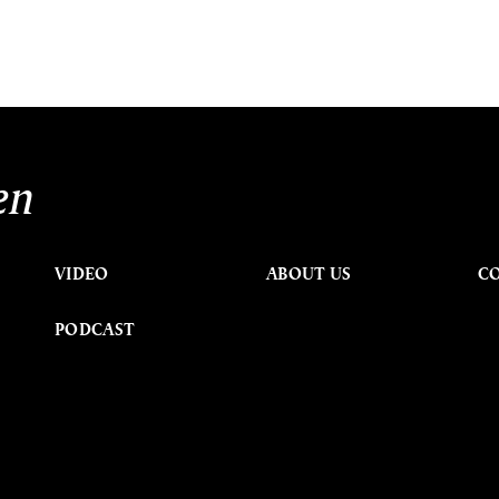
en
VIDEO
ABOUT US
C
PODCAST