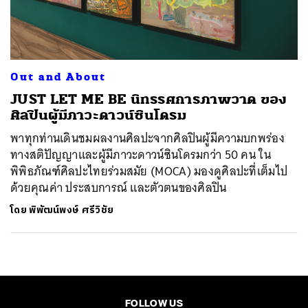
ค้นหา
SHARE
TWEET
LINE
EMAIL
Out and About
JUST LET ME BE นิทรรศการภาพวาด ของ
ศิลปินผู้มีภาวะดาวน์ซินโดรม
พาทุกท่านเดินชมผลงานศิลปะจากศิลปินผู้มีความบกพร่อง
ทางสติปัญญาและผู้มีภาวะดาวน์ซินโดรมกว่า 50 คน ใน
พิพิธภัณฑ์ศิลปะไทยร่วมสมัย (MOCA) มองดูศิลปะที่เต็มไป
ด้วยคุณค่า ประสบการณ์ และตัวตนของศิลปิน
โดย
พิพัฒน์พงษ์ ศรีวิชัย
FOLLOW US