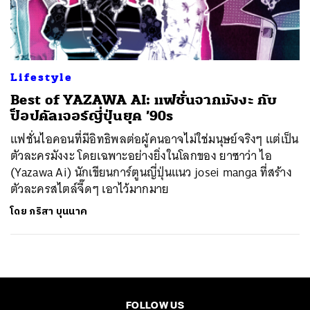
ค้นหา
SHARE
TWEET
LINE
EMAIL
Lifestyle
Best of YAZAWA AI: แฟชั่นจากมังงะ กับ
ป็อปคัลเจอร์ญี่ปุ่นยุค ’90s
แฟชั่นไอคอนที่มีอิทธิพลต่อผู้คนอาจไม่ใช่มนุษย์จริงๆ แต่เป็น
ตัวละครมังงะ โดยเฉพาะอย่างยิ่งในโลกของ ยาซาว่า ไอ
(Yazawa Ai) นักเขียนการ์ตูนญี่ปุ่นแนว josei manga ที่สร้าง
ตัวละครสไตล์จี๊ดๆ เอาไว้มากมาย
โดย
ภริสา บุนนาค
FOLLOW US