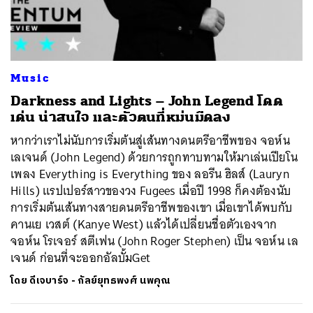
ค้นหา
Music
SHARE
TWEET
LINE
EMAIL
Darkness and Lights – John Legend โดด
เด่น น่าสนใจ และตัวตนที่หม่นมืดลง
หากว่าเราไม่นับการเริ่มต้นสู่เส้นทางดนตรีอาชีพของ จอห์น
เลเจนด์ (John Legend) ด้วยการถูกทาบทามให้มาเล่นเปียโน
เพลง Everything is Everything ของ ลอรีน ฮิลส์ (Lauryn
Hills) แรปเปอร์สาวของวง Fugees เมื่อปี 1998 ก็คงต้องนับ
การเริ่มต้นเส้นทางสายดนตรีอาชีพของเขา เมื่อเขาได้พบกับ
คานเย เวสต์ (Kanye West) แล้วได้เปลี่ยนชื่อตัวเองจาก
จอห์น โรเจอร์ สตีเฟน (John Roger Stephen) เป็น จอห์น เล
เจนด์ ก่อนที่จะออกอัลบั้มGet
โดย
ดีเจบาร์จ - กัลย์ยุทธพงศ์ นพคุณ