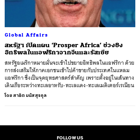
ค้นหา
SHARE
TWEET
LINE
EMAIL
Global Affairs
สหรัฐฯ เปิดแผน ‘Prosper Africa’ ช่วงชิง
อิทธิพลในแอฟริกาจากจีนและรัสเซีย
สหรัฐอเมริกาหมายมั่นจะเข้าไปขยายอิทธิพลในแอฟริกา ด้วย
การส่งเสริมให้ภาคเอกชนเข้าไปค้าขายกับประเทศในแหลม
แอฟริกา ซึ่งเป็นจุดยุทธศาสตร์สำคัญ เพราะตั้งอยู่ในเส้นทาง
เดินเรือระหว่างทะเลอาหรับ-ทะเลแดง-ทะเลเมดิเตอร์เรเนียน
โดย
สาธิต มนัสสุรกุล
FOLLOW US