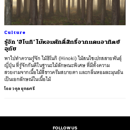
ค้นหา
SHARE
TWEET
LINE
EMAIL
Culture
รู้จัก ‘ฮิโนกิ’ ไม้หอมศักดิ์สิทธิ์จากแดนอาทิตย์
อุทัย
พาไปทำความรู้จัก ไม้ฮิโนกิ (Hinoki) ไม้สนไซเปรสสายพันธุ์
ญี่ปุ่น ที่รู้จักกันดีในฐานะไม้ลักษณะพิเศษ ที่มีทั้งความ
สวยงามจากเนื้อไม้สีขาวครีมสบายตา และกลิ่นหอมละมุนอัน
เป็นเอกลักษณ์ในเนื้อไม้
โดย
วกุล ยุทธศรี
FOLLOW US