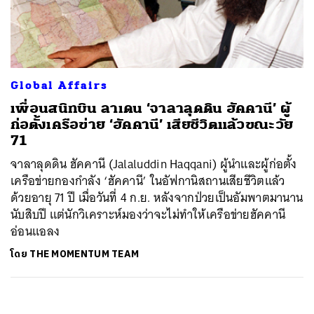
ค้นหา
SHARE
TWEET
LINE
EMAIL
Global Affairs
เพื่อนสนิทบิน ลาเดน ‘จาลาลุดดิน ฮัคคานี’ ผู้
ก่อตั้งเครือข่าย ‘ฮัคคานี’ เสียชีวิตแล้วขณะวัย
71
จาลาลุดดิน ฮัคคานี (Jalaluddin Haqqani) ผู้นำและผู้ก่อตั้ง
เครือข่ายกองกำลัง ‘ฮัคคานี’ ในอัฟกานิสถานเสียชีวิตแล้ว
ด้วยอายุ 71 ปี เมื่อวันที่ 4 ก.ย. หลังจากป่วยเป็นอัมพาตมานาน
นับสิบปี แต่นักวิเคราะห์มองว่าจะไม่ทำให้เครือข่ายฮัคคานี
อ่อนแอลง
โดย
THE MOMENTUM TEAM