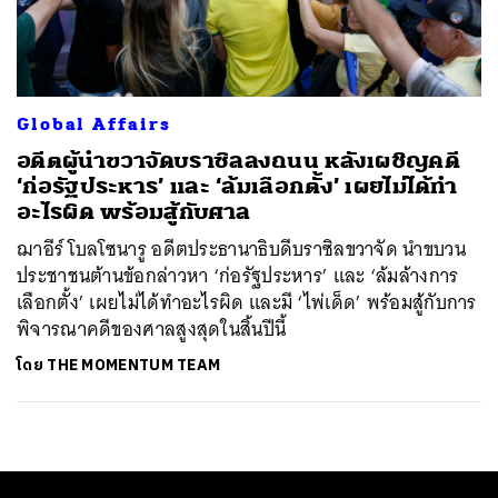
ค้นหา
SHARE
TWEET
LINE
EMAIL
Global Affairs
อดีตผู้นำขวาจัดบราซิลลงถนน หลังเผชิญคดี
‘ก่อรัฐประหาร’ และ ‘ล้มเลือกตั้ง’ เผยไม่ได้ทำ
อะไรผิด พร้อมสู้กับศาล
ฌาอีร์ โบลโซนารู อดีตประธานาธิบดีบราซิลขวาจัด นำขบวน
ประชาชนต้านข้อกล่าวหา ‘ก่อรัฐประหาร’ และ ‘ล้มล้างการ
เลือกตั้ง’ เผยไม่ได้ทำอะไรผิด และมี ‘ไพ่เด็ด’ พร้อมสู้กับการ
พิจารณาคดีของศาลสูงสุดในสิ้นปีนี้
โดย
THE MOMENTUM TEAM