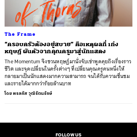
ค้นหา
SHARE
TWEET
LINE
EMAIL
The Frame
“ครอบครัวต้องอยู่สบาย” คือเหตุผลที่ เก่ง
หฤษฎ์ ผันตัวจากคุณครูมาสู่นักแสดง
The Momentum จึงชวนหฤษฎ์มานั่งจับเข่าพูดคุยถึงเรื่องราว
ชีวิต และจุดเปลี่ยนในครั้งต่างๆ ที่เปลี่ยนคุณครูคนหนึ่งให้
กลายมาเป็นนักแสดงมากความสามารถ จนได้รับความชื่นชม
และรายได้มากกว่าร้อยล้านบาท
โดย
พรลภัส วุฒิรัตนรักษ์
FOLLOW US