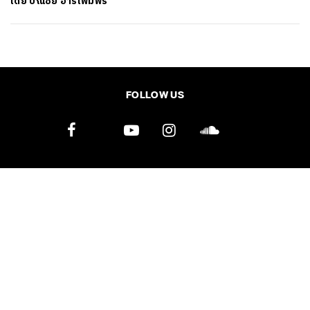
โดย
ปณชัย อารีเพิ่มพร
SHARE
TWEET
LINE
EMAIL
FOLLOW US