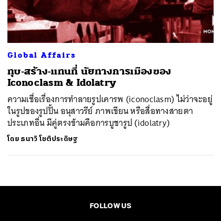
ค้นหา
SHARE
TWEET
LINE
EMAIL
Global Affairs
ทุบ-สร้าง-แทนที่ นัยทางการเมืองของ
Iconoclasm & Idolatry
ความเชื่อเรื่องการทำลายรูปเคารพ (iconoclasm) ไม่ว่าจะอยู่
ในรูปของรูปปั้น อนุสาวรีย์ ภาพเขียน หรือสื่อทางสายตา
ประเภทอื่น มีคู่ตรงข้ามคือการบูชารูป (idolatry)
โดย
ธนาวิ โชติประดิษฐ
FOLLOW US