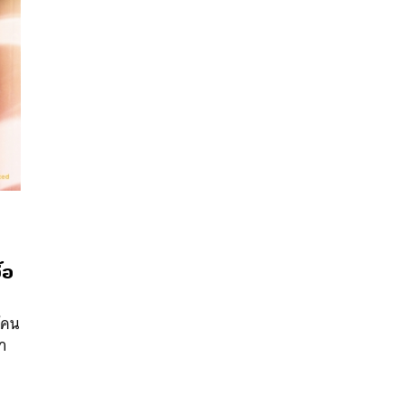
นหา
้อ
SHARE
TWEET
LINE
EMAIL
้คน
า