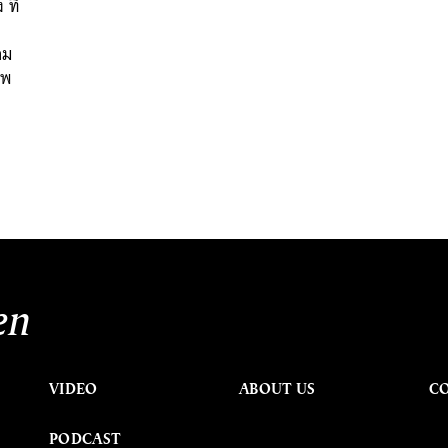
ที่
าม
าพ
en
VIDEO
ABOUT US
C
PODCAST