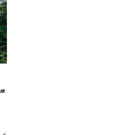
าย
นหา
SHARE
TWEET
LINE
EMAIL