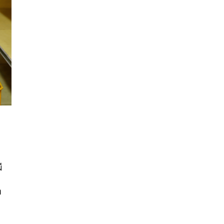
นหา
ี
SHARE
TWEET
LINE
EMAIL
ง