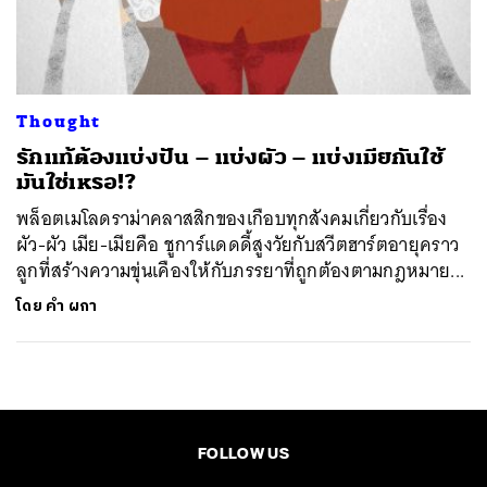
ค้นหา
SHARE
TWEET
LINE
EMAIL
Thought
รักแท้ต้องแบ่งปัน – แบ่งผัว – แบ่งเมียกันใช้
มันใช่เหรอ!?
พล็อตเมโลดราม่าคลาสสิกของเกือบทุกสังคมเกี่ยวกับเรื่อง
ผัว-ผัว เมีย-เมียคือ ชูการ์แดดดี้สูงวัยกับสวีตฮาร์ตอายุคราว
ลูกที่สร้างความขุ่นเคืองให้กับภรรยาที่ถูกต้องตามกฎหมาย...
โดย
คำ ผกา
FOLLOW US