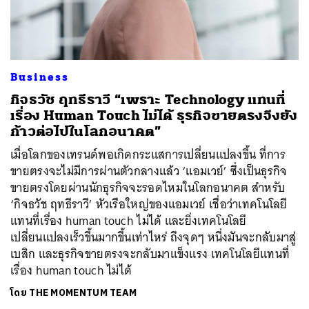
ค้นหา
Business
SHARE
TWEET
LINE
EMAIL
กิจธวัช ฤทธีราวี “เพราะ Technology แทนที่
เรื่อง Human Touch ไม่ได้ ธุรกิจขายตรงจึงยัง
ก้าวต่อไปในโลกอนาคต”
เมื่อโลกของเทรนด์พอเกิดกระแสการเปลี่ยนแปลงขึ้น ที่การ
ขายตรงจะไม่มีการผ่านตัวกลางแล้ว ‘แอมเวย์’ ซึ่งเป็นธุรกิจ
ขายตรงโดยผ่านนักธุรกิจจะรอดไหมในโลกอนาคต สำหรับ
‘กิจธวัช ฤทธีราวี’ หัวเรือใหญ่ของแอมเวย์ เชื่อว่าเทคโนโลยี
แทนที่เรื่อง human touch ไม่ได้ และยิ่งเทคโนโลยี
เปลี่ยนแปลงเร็วขึ้นมากขึ้นเท่าไหร่ ถึงจุดๆ หนึ่งมันจะกลับมาสู่
เบสิก และธุรกิจขายตรงจะกลับมาแข็งแรง เทคโนโลยีแทนที่
เรื่อง human touch ไม่ได้
โดย
THE MOMENTUM TEAM