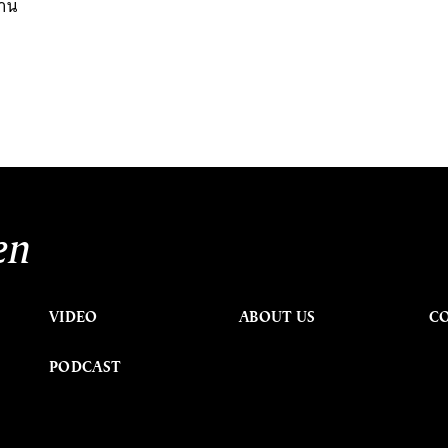
งาน
en
VIDEO
ABOUT US
C
PODCAST