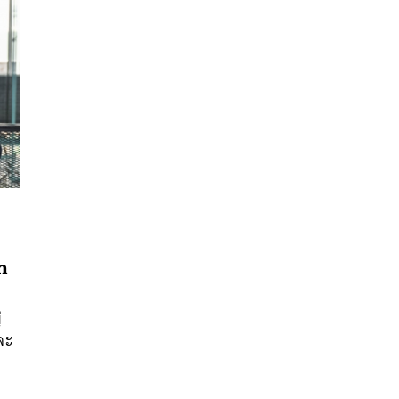
ท
นหา
่
SHARE
TWEET
LINE
EMAIL
ละ
ย