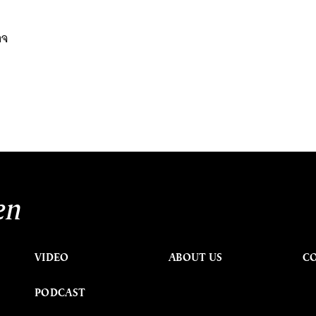
าจ
.
นหา
SHARE
TWEET
LINE
EMAIL
en
VIDEO
ABOUT US
C
PODCAST