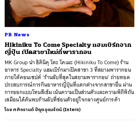
ค้นหา
SHARE
TWEET
LINE
EMAIL
PR News
Hikiniku To Come Specialty แฮมเบิร์กจาก
ญี่ปุ่น เปิดสาขาใหม่ที่พารากอน
MK Group นำ ฮิคินิคุ โตะ โคเมะ (Hikiniku To Come) ร้าน
อาหาร Specialty แฮมเบิร์กมาเปิดสาขา 3 ที่สยามพารากอน
ภายใต้คอนเซปต์ ‘ร้านลับที่สุดในสยามพารากอน’ ถ่ายทอด
ประสบการณ์การกินอาหารญี่ปุ่นที่แตกต่างจากสาขาอื่น ผ่าน
การออกแบบโทนสีเข้ม เน้นความเป็นส่วนตัวและความพิถีพิถัน
เสมือนได้ค้นพบร้านลับที่ซ่อนตัวอยู่ใจกลางศูนย์การค้า
โดย
ศศิกรานต์ ปัญจอุดมรัตน์ (Intern)