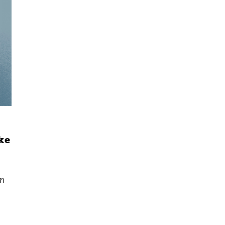
ke
นหา
SHARE
TWEET
LINE
EMAIL
ึก