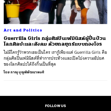
ค้นหา
SHARE
TWEET
LINE
EMAIL
Art and Politics
Guerrilla Girls กลุ่มศิลปินเฟมินิสต์ผู้ปั่นป่วน
โลกศิลปะและสังคม ด้วยกลยุทธ์แบบกองโจร
ไม่มีใครรู้ว่าพวกเธอเป็นใคร เรารู้เพียงแต่ Guerrilla Girls คือ
กลุ่มศิลปินเฟมินิสต์ที่ทำการประท้วงและเปิดโปงความอัปยศ
ของโลกศิลปะได้ถึงกึ๋นเป็นที่สุด
โดย
ภาณุ บุญพิพัฒนาพงศ์
FOLLOW US