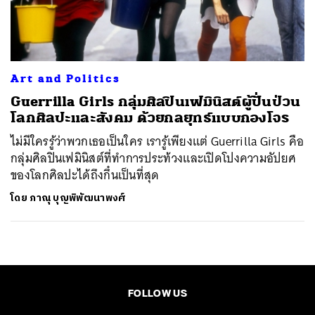
ค้นหา
SHARE
TWEET
LINE
EMAIL
Art and Politics
Guerrilla Girls กลุ่มศิลปินเฟมินิสต์ผู้ปั่นป่วน
โลกศิลปะและสังคม ด้วยกลยุทธ์แบบกองโจร
ไม่มีใครรู้ว่าพวกเธอเป็นใคร เรารู้เพียงแต่ Guerrilla Girls คือ
กลุ่มศิลปินเฟมินิสต์ที่ทำการประท้วงและเปิดโปงความอัปยศ
ของโลกศิลปะได้ถึงกึ๋นเป็นที่สุด
โดย
ภาณุ บุญพิพัฒนาพงศ์
FOLLOW US