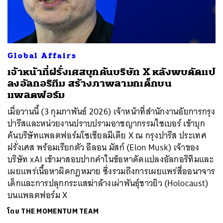
Global Affairs
เจ้าหน้าที่ฝรั่งเศสบุกค้นบริษัท X หลังพบดัดแป
ลงอัลกอริทึม สร้างภาพลามกเด็กบน
แพลตฟอร์ม
เมื่อวานนี้ (3 กุมภาพันธ์ 2026) เจ้าหน้าที่สำนักงานอัยการกรุง
ปารีสและหน่วยงานปราบปรามอาชญากรรมไซเบอร์ เข้าบุก
ค้นบริษัทแพลตฟอร์มโซเชียลมีเดีย X ณ กรุงปารีส ประเทศ
ฝรั่งเศส พร้อมเรียกตัว อีลอน มัสก์ (Elon Musk) เจ้าของ
บริษัท xAI เข้ามาสอบปากคำในข้อหาดัดแปลงอัลกอริทึมและ
เผยแพร่เนื้อหาผิดกฎหมาย ซึ่งรวมถึงการเผยแพร่สื่ออนาจาร
เด็กและการปลุกกระแสฆ่าล้างเผ่าพันธุ์ชาวยิว (Holocaust)
บนแพลตฟอร์ม X
โดย
THE MOMENTUM TEAM
ค้นหา