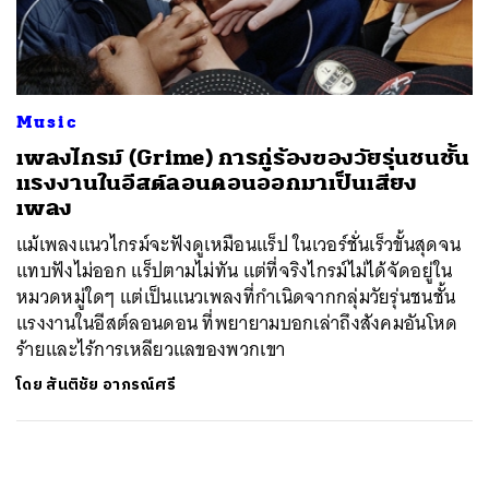
ค้นหา
SHARE
TWEET
LINE
EMAIL
Music
เพลงไกรม์ (Grime) การกู่ร้องของวัยรุ่นชนชั้น
แรงงานในอีสต์ลอนดอนออกมาเป็นเสียง
เพลง
แม้เพลงแนวไกรม์จะฟังดูเหมือนแร็ป ในเวอร์ชั่นเร็วขั้นสุดจน
แทบฟังไม่ออก แร็ปตามไม่ทัน แต่ที่จริงไกรม์ไม่ได้จัดอยู่ใน
หมวดหมู่ใดๆ แต่เป็นแนวเพลงที่กำเนิดจากกลุ่มวัยรุ่นชนชั้น
แรงงานในอีสต์ลอนดอน ที่พยายามบอกเล่าถึงสังคมอันโหด
ร้ายและไร้การเหลียวแลของพวกเขา
โดย
สันติชัย อาภรณ์ศรี