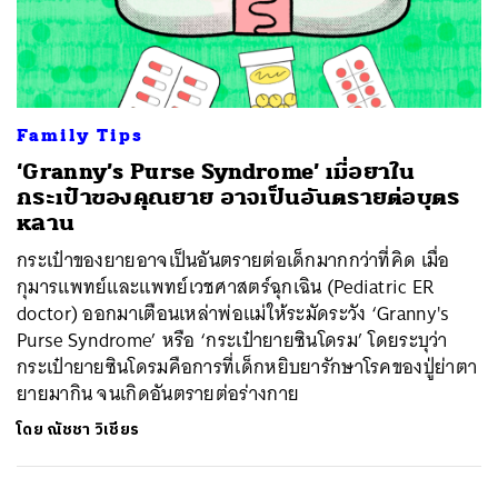
ค้นหา
SHARE
TWEET
LINE
EMAIL
Family Tips
‘Granny’s Purse Syndrome’ เมื่อยาใน
กระเป๋าของคุณยาย อาจเป็นอันตรายต่อบุตร
หลาน
กระเป๋าของยายอาจเป็นอันตรายต่อเด็กมากกว่าที่คิด เมื่อ
กุมารแพทย์และแพทย์เวชศาสตร์ฉุกเฉิน (Pediatric ER
doctor) ออกมาเตือนเหล่าพ่อแม่ให้ระมัดระวัง ‘Granny's
Purse Syndrome’ หรือ ‘กระเป๋ายายซินโดรม’ โดยระบุว่า
กระเป๋ายายซินโดรมคือการที่เด็กหยิบยารักษาโรคของปู่ย่าตา
ยายมากิน จนเกิดอันตรายต่อร่างกาย
โดย
ณัชชา วิเชียร