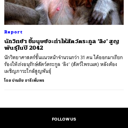
ค้นหา
SHARE
TWEET
LINE
EMAIL
Report
นักวิทย์ฯ ชี้มนุษย์จะทำให้สัตว์ตระกูล ‘ลิง’ สูญ
พันธุ์ในปี 2042
นักวิทยาศาสตร์ชั้นแนวหน้าจำนวนกว่า 31 คน ได้ออกมาเรียก
ร้องให้เร่งอนุรักษ์สัตว์ตระกูล ‘ลิง’ (สัตว์ไพรเมต) หลังต้อง
เผชิญภาวะใกล้สูญพันธุ์
โดย
ปณชัย อารีเพิ่มพร
FOLLOW US