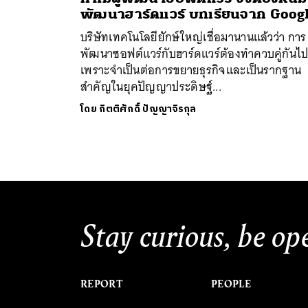
พัฒนาฮาร์ดแวร์ บทเรียนจาก Goog
บริษัทเทคโนโลยียักษ์ใหญ่เชื่อมานานแล้วว่า การ
พัฒนาซอฟต์แวร์กับฮาร์ดแวร์ต้องทำควบคู่กันไ
เพราะจำเป็นต่อการขยายธุรกิจและเป็นรากฐาน
สำคัญในยุคปัญญาประดิษฐ์...
ค้
โดย
กิตติศักดิ์ ปัญญาจิรกุล
Stay curious, be op
REPORT
PEOPLE