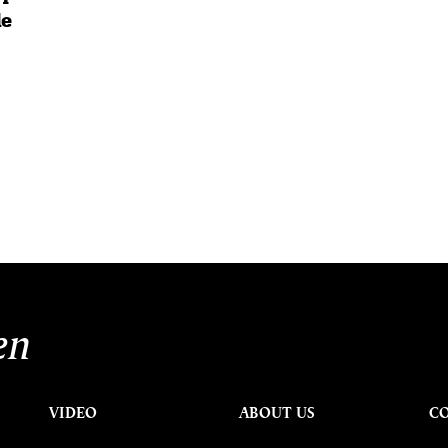
le
ป
นหา
SHARE
TWEET
LINE
EMAIL
en
VIDEO
ABOUT US
C