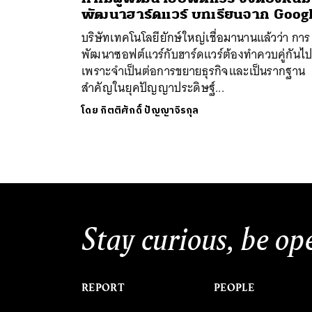
พัฒนาฮาร์ดแวร์ บทเรียนจาก Goog
บริษัทเทคโนโลยียักษ์ใหญ่เชื่อมานานแล้วว่า การ
พัฒนาซอฟต์แวร์กับฮาร์ดแวร์ต้องทำควบคู่กันไ
เพราะจำเป็นต่อการขยายธุรกิจและเป็นรากฐาน
สำคัญในยุคปัญญาประดิษฐ์...
ค้
โดย
กิตติศักดิ์ ปัญญาจิรกุล
Stay curious, be op
REPORT
PEOPLE