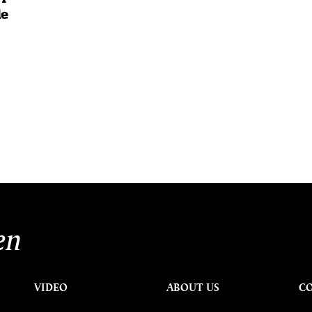
le
ป
นหา
SHARE
TWEET
LINE
EMAIL
en
VIDEO
ABOUT US
C