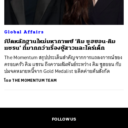
ค้นหา
SHARE
TWEET
LINE
EMAIL
Global Affairs
เปิดหลักฐานใหม่มหากาพย์ ‘คิม ซูฮยอน-คิม
แซรน’ ที่มากกว่าเรื่องชู้สาวและใคร่เด็ก
The Momentum สรุปประเด็นสำคัญจากการแถลงการณ์ของ
ครอบครัว คิม แซรน ถึงความสัมพันธ์ระหว่าง คิม ซูฮยอน กับ
ปมจดหมายหนี้จาก Gold Medalist อดีตค่ายต้นสังกัด
โดย
THE MOMENTUM TEAM
FOLLOW US