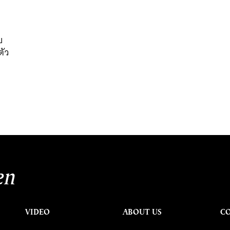
บ
ตัว
นหา
SHARE
TWEET
LINE
EMAIL
en
VIDEO
ABOUT US
C