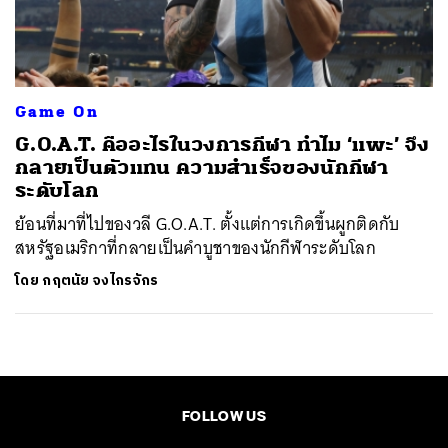
ค้นหา
SHARE
TWEET
LINE
EMAIL
Game On
G.O.A.T. คืออะไรในวงการกีฬา ทำไม ‘แพะ’ จึง
กลายเป็นตัวแทน ความสำเร็จของนักกีฬา
ระดับโลก
ย้อนที่มาที่ไปของวลี G.O.A.T. ตั้งแต่การเกิดขึ้นผูกติดกับ
สหรัฐอเมริกาที่กลายเป็นคำบูชาของนักกีฬาระดับโลก
โดย
กฤตนัย จงไกรจักร
FOLLOW US