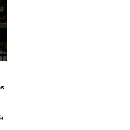
ต
าร
นหา
SHARE
TWEET
LINE
EMAIL
ึง