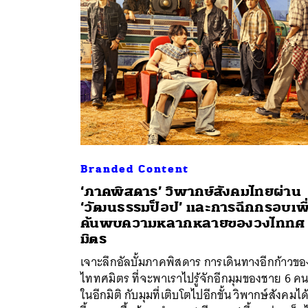
Branded Content
‘ภาคพิสดาร’ วิพากษ์สังคมไทยผ่าน
‘วัฒนธรรมป็อป’ และการฉีกกรอบเพื
ค้นพบความหลากหลายของวงไททศ
ค้
มิตร
เจาะลึกอัลบั้มภาคพิสดาร การเดินทางอีกก้าวขอ
ไททศมิตร ที่จะพาเราไปรู้จักอีกมุมของชาย 6 คนน
ในอีกมิติ กับมุมที่เติบโตไปอีกขั้น วิพากษ์สังคมได