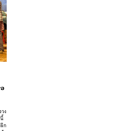
่อ
นหา
SHARE
TWEET
LINE
EMAIL
งวง
ี้
้ลึก