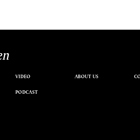
en
VIDEO
ABOUT US
C
PODCAST