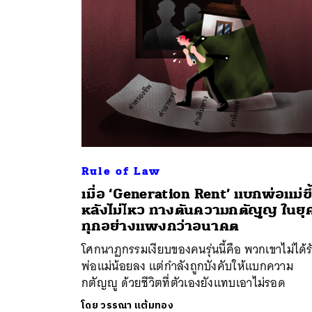
Rule of Law
ค้
เมื่อ ‘Generation Rent’ แบกพ่อแม่ขึ
หลังไม่ไหว ทางตันความกตัญญู ในยุคท
ทุกอย่างแพงกว่าอนาคต
โศกนาฏกรรมเงียบของคนรุ่นนี้คือ พวกเขาไม่ได้ร
พ่อแม่น้อยลง แต่กำลังถูกบังคับให้แบกความ
กตัญญู ด้วยชีวิตที่ตัวเองยังแทบเอาไม่รอด
โดย
วรรณา แต้มทอง