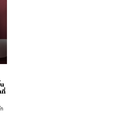
นหา
้น
ี่
SHARE
TWEET
LINE
EMAIL
ัก