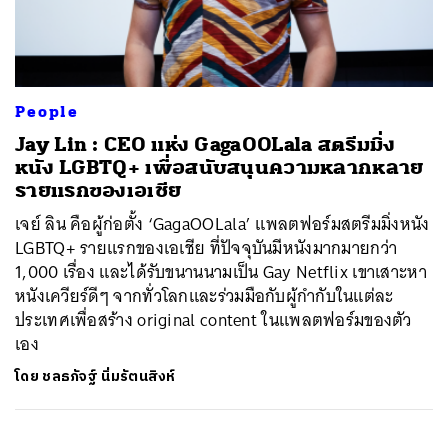
ค้นหา
People
SHARE
TWEET
LINE
EMAIL
Jay Lin : CEO แห่ง GagaOOLala สตรีมมิ่ง
หนัง LGBTQ+ เพื่อสนับสนุนความหลากหลาย
รายแรกของเอเชีย
เจย์ ลิน คือผู้ก่อตั้ง ‘GagaOOLala’ แพลตฟอร์มสตรีมมิ่งหนัง
LGBTQ+ รายแรกของเอเชีย ที่ปัจจุบันมีหนังมากมายกว่า
1,000 เรื่อง และได้รับขนานนามเป็น Gay Netflix เขาเสาะหา
หนังเควียร์ดีๆ จากทั่วโลกและร่วมมือกับผู้กำกับในแต่ละ
ประเทศเพื่อสร้าง original content ในแพลตฟอร์มของตัว
เอง
โดย
ชลธภัจฐ์ นิ่มรัตนสิงห์