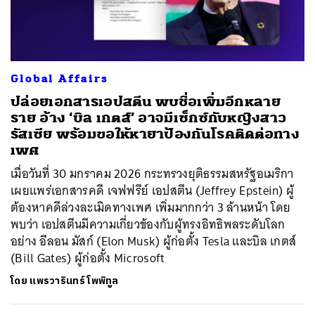
ค้นหา
Global Affairs
SHARE
TWEET
LINE
EMAIL
ปล่อยเอกสารเอปสตีน พบชื่อเพิ่มอีกหลาย
ราย อ้าง ‘บิล เกตส์’ อาจมีเซ็กซ์กับหญิงสาว
รัสเซีย พร้อมขอให้หายาป้องกันโรคติดต่อทาง
เพศ
เมื่อวันที่ 30 มกราคม 2026 กระทรวงยุติธรรมสหรัฐอเมริกา
เผยแพร่เอกสารคดี เจฟฟรีย์ เอปสตีน (Jeffrey Epstein) ผู้
ต้องหาคดีล่วงละเมิดทางเพศ เพิ่มมากกว่า 3 ล้านหน้า โดย
พบว่า เอปสตีนมีความเกี่ยวข้องกับผู้ทรงอิทธิพลระดับโลก
อย่าง อีลอน มัสก์ (Elon Musk) ผู้ก่อตั้ง Tesla และบิล เกตส์
(Bill Gates) ผู้ก่อตั้ง Microsoft
โดย
แพรวารินทร์ โพพิทูล