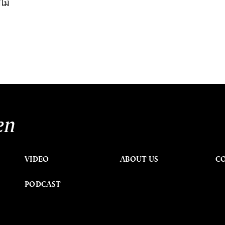
ไม่
en
VIDEO
ABOUT US
C
PODCAST