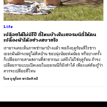
ค้นหา
SHARE
TWEET
LINE
EMAIL
Life
เปลือยได้ไม่มีโป๊ ที่ไหนบ้างในเยอรมนีที่ให้คน
เปลื้องผ้าได้อย่างสบายใจ
เราอาจเคยเห็นภาพข่าวมาบ้างแล้ว พอถึงฤดูร้อนทีไรชาว
เยอรมันมักจะอยู่ไม่ติดบ้าน ชอบนุ่งน้อยห่มน้อย หรือบางครั้ง
ก็เปลือยกายตามสถานที่สาธารณะ แต่ถึงไม่ใช่ฤดูร้อน ถ้าจะ
เปลือยกายแบบเปิดเผยในเยอรมนีก็ยังทำได้ เพียงแต่ต้องรู้ว่า
ควรจะเปลือยที่ไหน
โดย
บุญโชค พานิชศิลป์