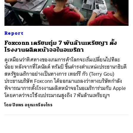
ค้นหา
SHARE
TWEET
LINE
EMAIL
Report
Foxconn เตรียมทุ่ม 7 พันล้านเหรียญฯ ตั้ง
โรงงานผลิตหน้าจอในอเมริกา
ดูเหมือนว่าทิศทางของเกมการค้าโลกจะเริ่มเปลี่ยนไปทีละ
น้อย หลังจากที่โดนัลด์ ทรัมป์ ขึ้นดำรงตำแหน่งประธานาธิบดี
สหรัฐอเมริกาอย่างเป็นทางการ เทอร์รี กัว (Terry Gou)
ประธานบริษัท Foxconn ได้ออกมาแถลงว่าทางบริษัทกำลัง
พิจารณาการตั้งโรงงานผลิตหน้าจอในอเมริการ่วมกับ Apple
โดยคาดว่าจะใช้งบประมาณสูงถึง 7 พันล้านเหรียญฯ
โดย
ปิยพร อรุณเกรียงไกร