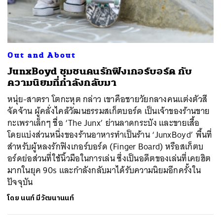
ค้นหา
Out and About
SHARE
TWEET
LINE
EMAIL
JunxBoyd ชุมชนคนรักฟิงเกอร์บอร์ด กับ
ความนิยมที่กำลังกลับมา
หนุ่ย-สาตรา โตกะหุต กล่าว เขาคือชายวัยกลางคนแต่งตัวสี
จัดจ้าน ผู้คลั่งไคล้วัฒนธรรมสเก็ตบอร์ด เป็นเจ้าของร้านขาย
กะเพราเล็กๆ ชื่อ ‘The Junx’ ย่านลาดกระบัง และขายเสื้อ
โดยแบ่งส่วนหนึ่งของร้านอาหารทำเป็นร้าน ‘JunxBoyd’ พื้นที่
สำหรับผู้หลงรักฟิงเกอร์บอร์ด (Finger Board) หรือสเก็ตบ
อร์ดย่อส่วนที่ใช้นิ้วมือในการเล่น ซึ่งเป็นอดีตของเล่นที่เคยฮิต
มากในยุค 90s และกำลังกลับมาได้รับความนิยมอีกครั้งใน
ปัจจุบัน
โดย
นนท์ มีวัฒนานนท์